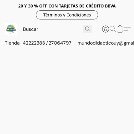
20 Y 30 % OFF CON TARJETAS DE CRÉDITO BBVA
Términos y Condiciones
Tienda
42222383 / 27064797
mundodidacticouy@gmai