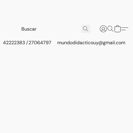
42222383 / 27064797
mundodidacticouy@gmail.com