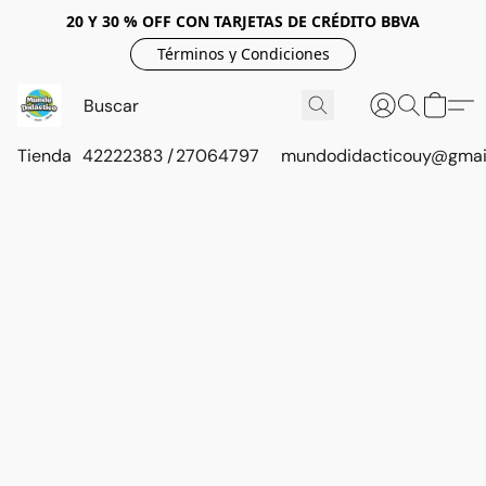
20 Y 30 % OFF CON TARJETAS DE CRÉDITO BBVA
Términos y Condiciones
Tienda
42222383 / 27064797
mundodidacticouy@gmai