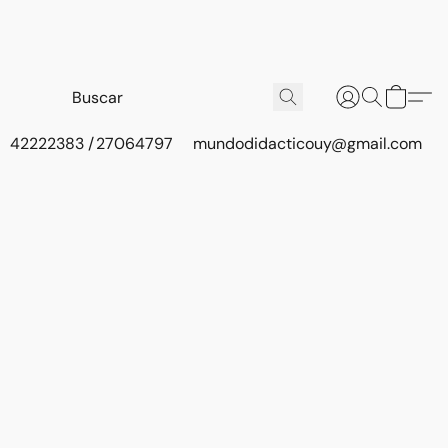
42222383 / 27064797
mundodidacticouy@gmail.com