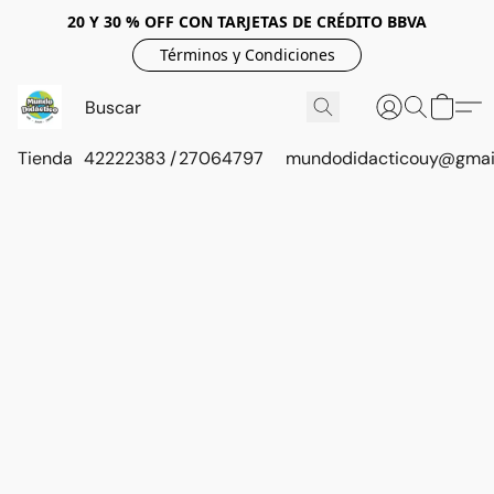
20 Y 30 % OFF CON TARJETAS DE CRÉDITO BBVA
Términos y Condiciones
Tienda
42222383 / 27064797
mundodidacticouy@gmai