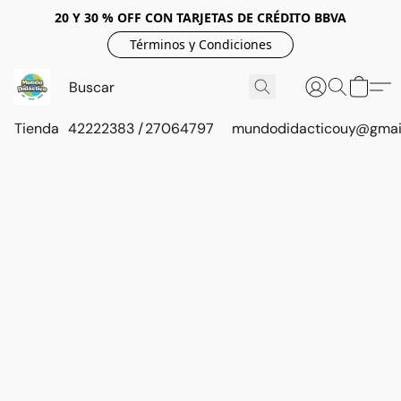
20 Y 30 % OFF CON TARJETAS DE CRÉDITO BBVA
Términos y Condiciones
Tienda
42222383 / 27064797
mundodidacticouy@gmai