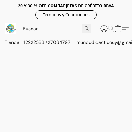
20 Y 30 % OFF CON TARJETAS DE CRÉDITO BBVA
Términos y Condiciones
Tienda
42222383 / 27064797
mundodidacticouy@gmai