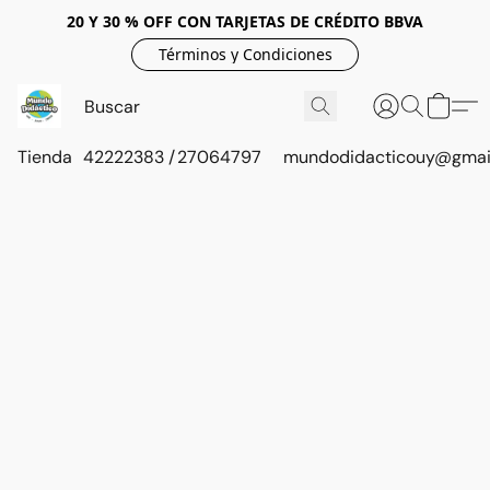
20 Y 30 % OFF CON TARJETAS DE CRÉDITO BBVA
Términos y Condiciones
Tienda
42222383 / 27064797
mundodidacticouy@gmai