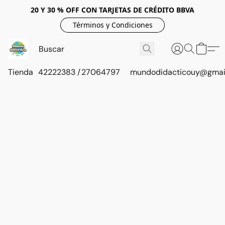
20 Y 30 % OFF CON TARJETAS DE CRÉDITO BBVA
Términos y Condiciones
Tienda
42222383 / 27064797
mundodidacticouy@gmai