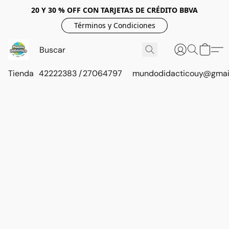
20 Y 30 % OFF CON TARJETAS DE CRÉDITO BBVA
Términos y Condiciones
Tienda
42222383 / 27064797
mundodidacticouy@gmai