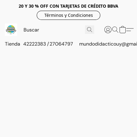
20 Y 30 % OFF CON TARJETAS DE CRÉDITO BBVA
Términos y Condiciones
Tienda
42222383 / 27064797
mundodidacticouy@gmai