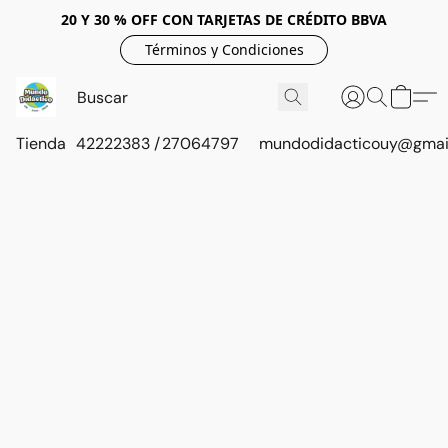
20 Y 30 % OFF CON TARJETAS DE CRÉDITO BBVA
Términos y Condiciones
Tienda
42222383 / 27064797
mundodidacticouy@gmai