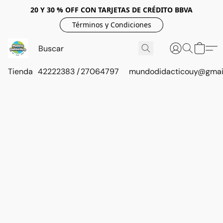
20 Y 30 % OFF CON TARJETAS DE CRÉDITO BBVA
Términos y Condiciones
Tienda
42222383 / 27064797
mundodidacticouy@gmai