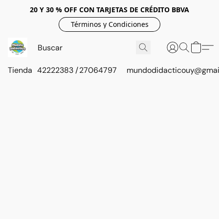
20 Y 30 % OFF CON TARJETAS DE CRÉDITO BBVA
Términos y Condiciones
Tienda
42222383 / 27064797
mundodidacticouy@gmai