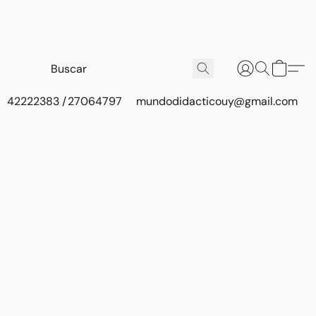
42222383 / 27064797
mundodidacticouy@gmail.com