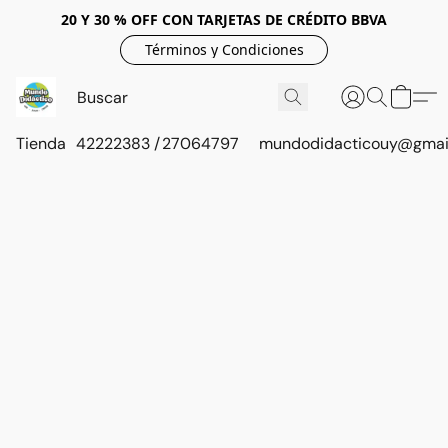
20 Y 30 % OFF CON TARJETAS DE CRÉDITO BBVA
Términos y Condiciones
Tienda
42222383 / 27064797
mundodidacticouy@gmai