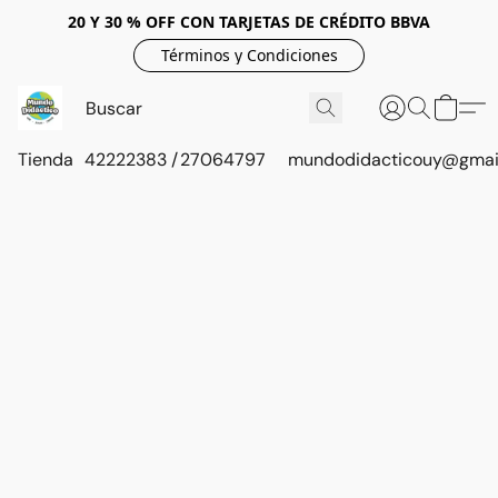
20 Y 30 % OFF CON TARJETAS DE CRÉDITO BBVA
Términos y Condiciones
Tienda
42222383 / 27064797
mundodidacticouy@gmai