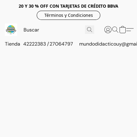
20 Y 30 % OFF CON TARJETAS DE CRÉDITO BBVA
Términos y Condiciones
Tienda
42222383 / 27064797
mundodidacticouy@gmai