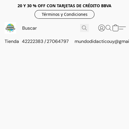
20 Y 30 % OFF CON TARJETAS DE CRÉDITO BBVA
Términos y Condiciones
Tienda
42222383 / 27064797
mundodidacticouy@gmai