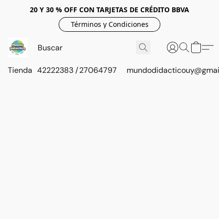
20 Y 30 % OFF CON TARJETAS DE CRÉDITO BBVA
Términos y Condiciones
Tienda
42222383 / 27064797
mundodidacticouy@gmai