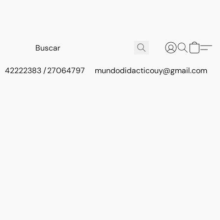
42222383 / 27064797
mundodidacticouy@gmail.com