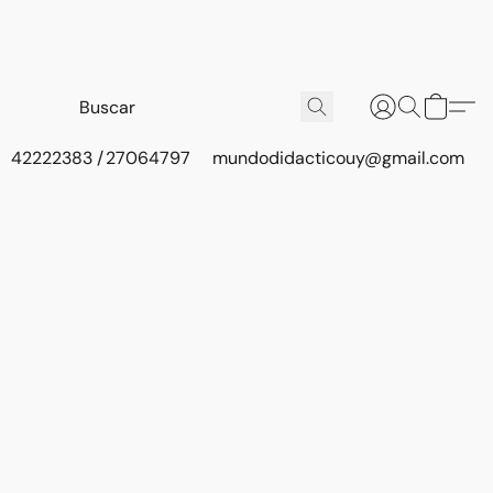
42222383 / 27064797
mundodidacticouy@gmail.com