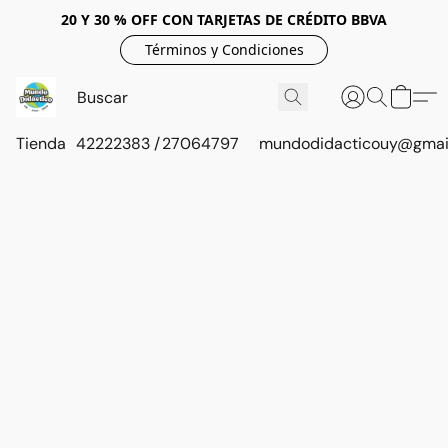
20 Y 30 % OFF CON TARJETAS DE CRÉDITO BBVA
Términos y Condiciones
Tienda
42222383 / 27064797
mundodidacticouy@gmai