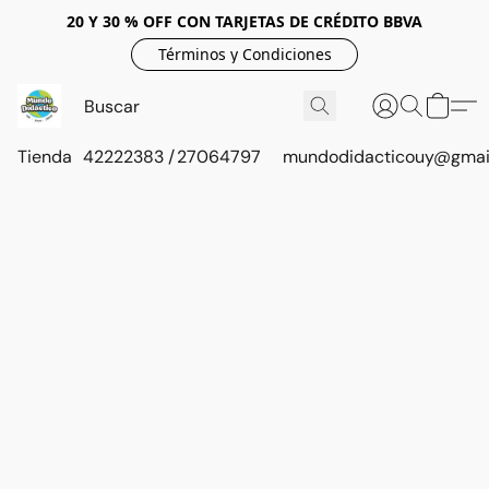
20 Y 30 % OFF CON TARJETAS DE CRÉDITO BBVA
Términos y Condiciones
Tienda
42222383 / 27064797
mundodidacticouy@gmai