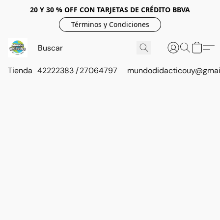
20 Y 30 % OFF CON TARJETAS DE CRÉDITO BBVA
Términos y Condiciones
Tienda
42222383 / 27064797
mundodidacticouy@gmai