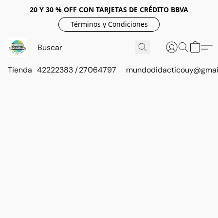
20 Y 30 % OFF CON TARJETAS DE CRÉDITO BBVA
Términos y Condiciones
Tienda
42222383 / 27064797
mundodidacticouy@gmai