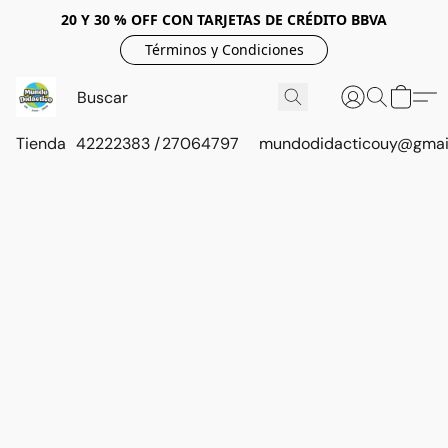
20 Y 30 % OFF CON TARJETAS DE CRÉDITO BBVA
Términos y Condiciones
Tienda
42222383 / 27064797
mundodidacticouy@gmai