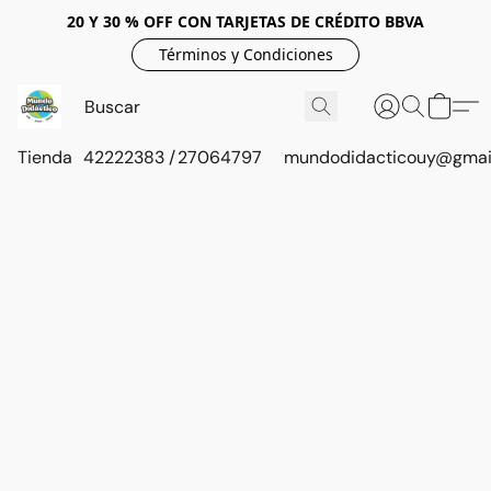
20 Y 30 % OFF CON TARJETAS DE CRÉDITO BBVA
Términos y Condiciones
Tienda
42222383 / 27064797
mundodidacticouy@gmai