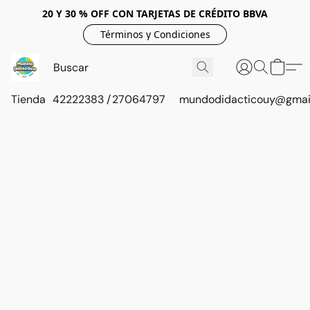
20 Y 30 % OFF CON TARJETAS DE CRÉDITO BBVA
Términos y Condiciones
Tienda
42222383 / 27064797
mundodidacticouy@gmai