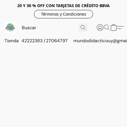
20 Y 30 % OFF CON TARJETAS DE CRÉDITO BBVA
Términos y Condiciones
Tienda
42222383 / 27064797
mundodidacticouy@gmai