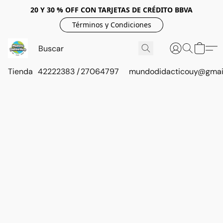
20 Y 30 % OFF CON TARJETAS DE CRÉDITO BBVA
Términos y Condiciones
Tienda
42222383 / 27064797
mundodidacticouy@gmai