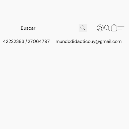
42222383 / 27064797
mundodidacticouy@gmail.com