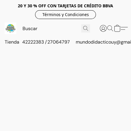
20 Y 30 % OFF CON TARJETAS DE CRÉDITO BBVA
Términos y Condiciones
Tienda
42222383 / 27064797
mundodidacticouy@gmai