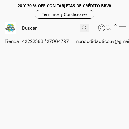
20 Y 30 % OFF CON TARJETAS DE CRÉDITO BBVA
Términos y Condiciones
Tienda
42222383 / 27064797
mundodidacticouy@gmai