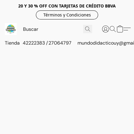
20 Y 30 % OFF CON TARJETAS DE CRÉDITO BBVA
Términos y Condiciones
Tienda
42222383 / 27064797
mundodidacticouy@gmai