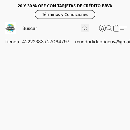
20 Y 30 % OFF CON TARJETAS DE CRÉDITO BBVA
Términos y Condiciones
Tienda
42222383 / 27064797
mundodidacticouy@gmai