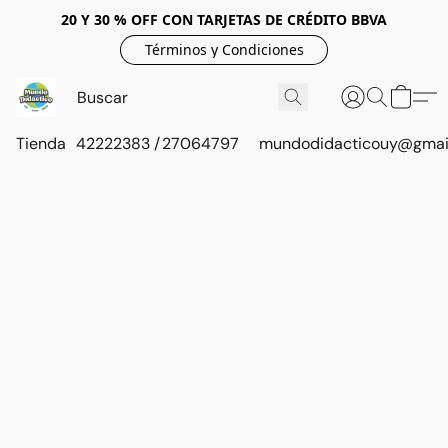
20 Y 30 % OFF CON TARJETAS DE CRÉDITO BBVA
Términos y Condiciones
Tienda
42222383 / 27064797
mundodidacticouy@gmai