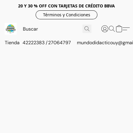
20 Y 30 % OFF CON TARJETAS DE CRÉDITO BBVA
Términos y Condiciones
Tienda
42222383 / 27064797
mundodidacticouy@gmai