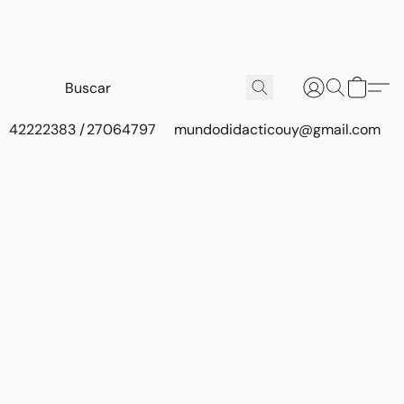
42222383 / 27064797
mundodidacticouy@gmail.com