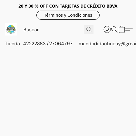
20 Y 30 % OFF CON TARJETAS DE CRÉDITO BBVA
Términos y Condiciones
Tienda
42222383 / 27064797
mundodidacticouy@gmai