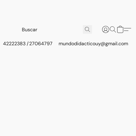
42222383 / 27064797
mundodidacticouy@gmail.com