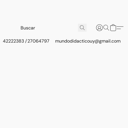
42222383 / 27064797
mundodidacticouy@gmail.com