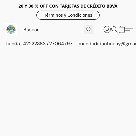
20 Y 30 % OFF CON TARJETAS DE CRÉDITO BBVA
Términos y Condiciones
Tienda
42222383 / 27064797
mundodidacticouy@gmai