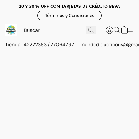
20 Y 30 % OFF CON TARJETAS DE CRÉDITO BBVA
Términos y Condiciones
Tienda
42222383 / 27064797
mundodidacticouy@gmai