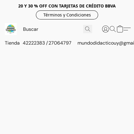
20 Y 30 % OFF CON TARJETAS DE CRÉDITO BBVA
Términos y Condiciones
Tienda
42222383 / 27064797
mundodidacticouy@gmai