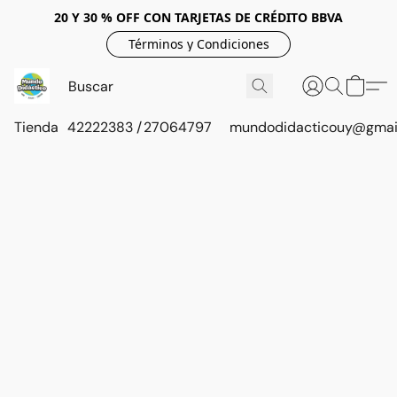
20 Y 30 % OFF CON TARJETAS DE CRÉDITO BBVA
Términos y Condiciones
Tienda
42222383 / 27064797
mundodidacticouy@gmai