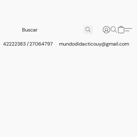
42222383 / 27064797
mundodidacticouy@gmail.com