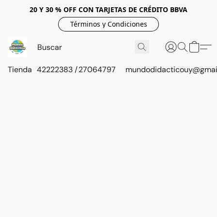
20 Y 30 % OFF CON TARJETAS DE CRÉDITO BBVA
Términos y Condiciones
Tienda
42222383 / 27064797
mundodidacticouy@gmai