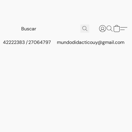
42222383 / 27064797
mundodidacticouy@gmail.com