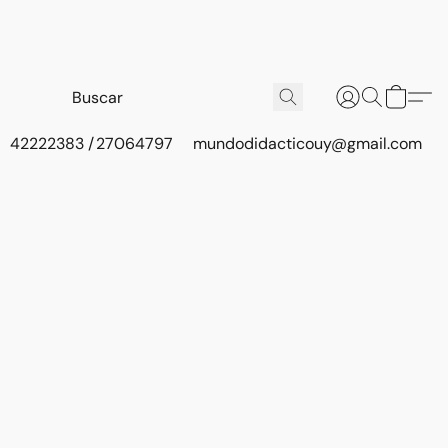
42222383 / 27064797
mundodidacticouy@gmail.com